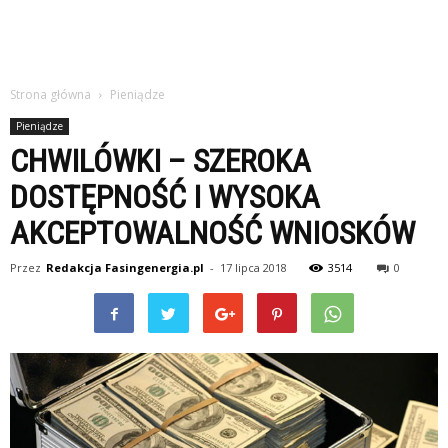
Strona główna
Pieniądze
Pieniądze
CHWILÓWKI – SZEROKA
DOSTĘPNOŚĆ I WYSOKA
AKCEPTOWALNOŚĆ WNIOSKÓW
Przez
Redakcja Fasingenergia.pl
-
17 lipca 2018
3514
0