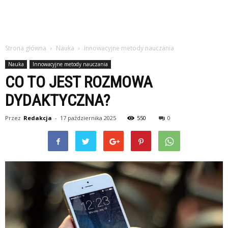
Strona główna
Nauka
Innowacyjne metody nauczania
Nauka
Innowacyjne metody nauczania
CO TO JEST ROZMOWA
DYDAKTYCZNA?
Przez
Redakcja
-
17 października 2025
550
0