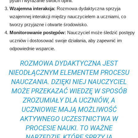
pytań i wyrażanie swoich opinii.
Wzajemna interakcja:
Rozmowa dydaktyczna sprzyja
wzajemnej interakcji między nauczycielem a uczniami, co
tworzy przyjazne i otwarte środowisko.
Monitorowanie postępów:
Nauczyciel może śledzić postępy
uczniów i dostosować swoje działania, aby zapewnić im
odpowiednie wsparcie.
ROZMOWA DYDAKTYCZNA JEST
NIEODŁĄCZNYM ELEMENTEM PROCESU
NAUCZANIA. DZIĘKI NIEJ NAUCZYCIEL
MOŻE PRZEKAZAĆ WIEDZĘ W SPOSÓB
ZROZUMIAŁY DLA UCZNIÓW, A
UCZNIOWIE MAJĄ MOŻLIWOŚĆ
AKTYWNEGO UCZESTNICTWA W
PROCESIE NAUKI. TO WAŻNE
NARZĘDZIE, KTÓRE SPRZYJA