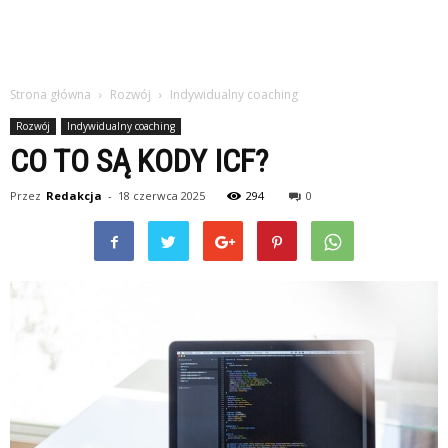
Strona główna
Rozwój
Indywidualny coaching
Rozwój
Indywidualny coaching
CO TO SĄ KODY ICF?
Przez
Redakcja
-
18 czerwca 2025
294
0