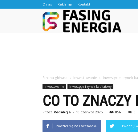
O nas
Reklama
Kontakt
Fasingen
Strona główna
Inwestowanie
Inwestycje i rynek k
Inwestowanie
Inwestycje i rynek kapitałowy
CO TO ZNACZY 
Przez
Redakcja
-
10 czerwca 2025
856
0
Podziel się na Facebooku
Tweet (Ćw