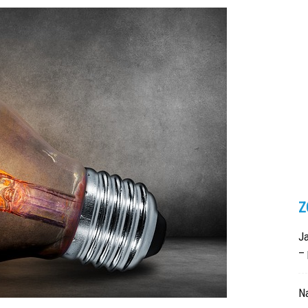
Z
Ja
– 
N