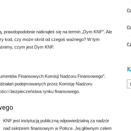
C
C
ą, prawdopodobnie natknąłeś się na termin „Dym KNF”. Ale
iczy kod, czy może skrót od czegoś ważnego? W tym
Cz
jaśnimy, czym jest Dym KNF.
K
trumentów Finansowych Komisji Nadzoru Finansowego”.
Ka
e działań podejmowanych przez Komisję Nadzoru
ości i bezpieczeństwa rynku finansowego.
owego
KNF jest instytucją publiczną odpowiedzialną za nadzór
nad sektorem finansowym w Polsce. Jej głównym celem