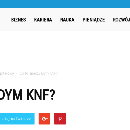
ergia.pl
BIZNES
KARIERA
NAUKA
PIENIĄDZE
ROZWÓJ
apitałowy
Co to znaczy Dym KNF?
DYM KNF?
ierkaj) na Twitterze