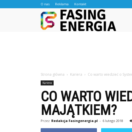
O nas
Reklama
Kontakt
Fasingen
Strona główna
Kariera
Co warto wiedzieć o Syst
Kariera
CO WARTO WIED
MAJĄTKIEM?
Przez
Redakcja Fasingenergia.pl
-
6 lutego 2018