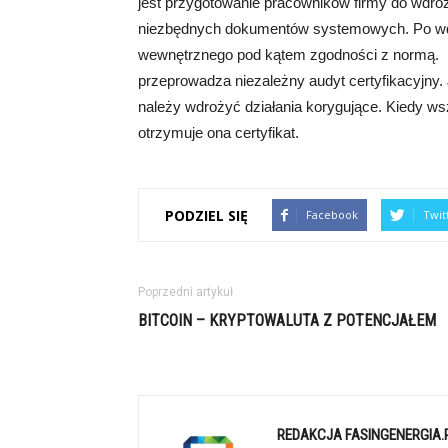
jest przygotowanie pracowników firmy do wdro
niezbędnych dokumentów systemowych. Po wdr
wewnętrznego pod kątem zgodności z normą. Nas
przeprowadza niezależny audyt certyfikacyjny. 
należy wdrożyć działania korygujące. Kiedy ws
otrzymuje ona certyfikat.
PODZIEL SIĘ
Facebook
Twit
Poprzedni artykuł
BITCOIN – KRYPTOWALUTA Z POTENCJAŁEM
REDAKCJA FASINGENERGIA.