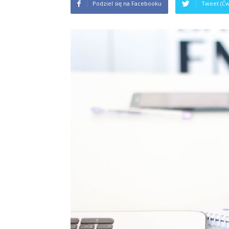
Podziel się na Facebooku
Tweet (Ćw