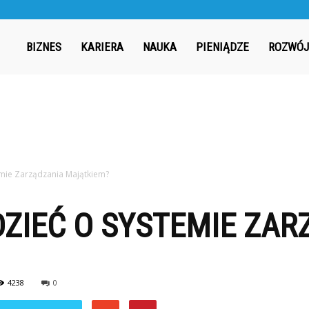
ergia.pl
BIZNES
KARIERA
NAUKA
PIENIĄDZE
ROZWÓJ
emie Zarządzania Majątkiem?
ZIEĆ O SYSTEMIE ZAR
4238
0