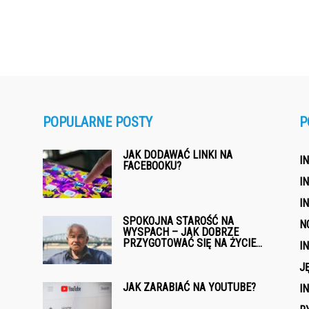
POPULARNE POSTY
P
JAK DODAWAĆ LINKI NA
I
FACEBOOKU?
I
I
SPOKOJNA STAROŚĆ NA
N
WYSPACH – JAK DOBRZE
PRZYGOTOWAĆ SIĘ NA ŻYCIE...
I
J
JAK ZARABIAĆ NA YOUTUBE?
I