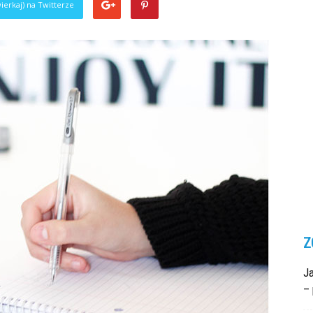
ierkaj) na Twitterze
Z
Ja
– 