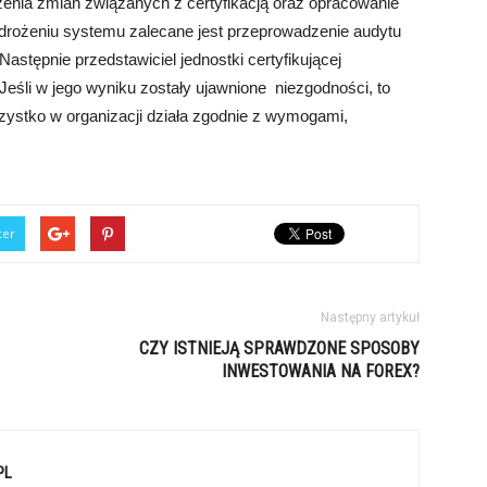
żenia zmian związanych z certyfikacją oraz opracowanie
ożeniu systemu zalecane jest przeprowadzenie audytu
tępnie przedstawiciel jednostki certyfikującej
Jeśli w jego wyniku zostały ujawnione niezgodności, to
zystko w organizacji działa zgodnie z wymogami,
ter
Następny artykuł
CZY ISTNIEJĄ SPRAWDZONE SPOSOBY
INWESTOWANIA NA FOREX?
PL