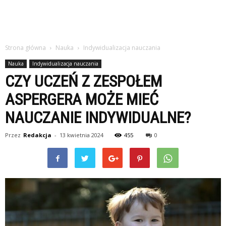
Strona główna
Nauka
Indywidualizacja nauczania
Nauka
Indywidualizacja nauczania
CZY UCZEŃ Z ZESPOŁEM
ASPERGERA MOŻE MIEĆ
NAUCZANIE INDYWIDUALNE?
Przez
Redakcja
-
13 kwietnia 2024
455
0