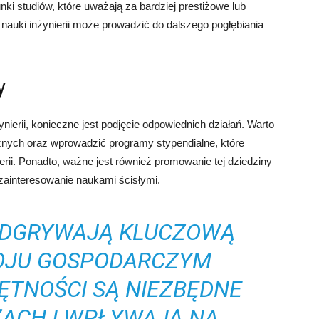
nki studiów, które uważają za bardziej prestiżowe lub
a nauki inżynierii może prowadzić do dalszego pogłębiania
y
nierii, konieczne jest podjęcie odpowiednich działań. Warto
znych oraz wprowadzić programy stypendialne, które
erii. Ponadto, ważne jest również promowanie tej dziedziny
zainteresowanie naukami ścisłymi.
 ODGRYWAJĄ KLUCZOWĄ
OJU GOSPODARCZYM
JĘTNOŚCI SĄ NIEZBĘDNE
ŻACH I WPŁYWAJĄ NA