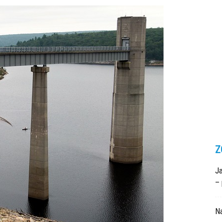
Z
Ja
– 
N