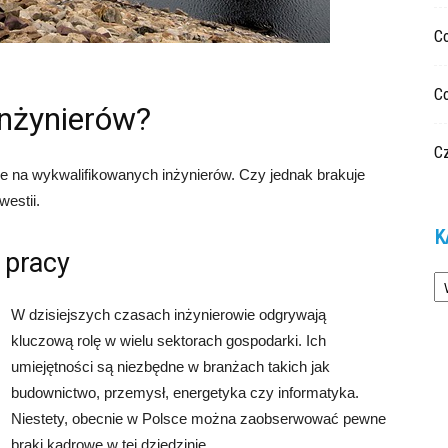
C
C
inżynierów?
Cz
e na wykwalifikowanych inżynierów. Czy jednak brakuje
westii.
K
 pracy
Ka
W dzisiejszych czasach inżynierowie odgrywają
kluczową rolę w wielu sektorach gospodarki. Ich
umiejętności są niezbędne w branżach takich jak
budownictwo, przemysł, energetyka czy informatyka.
Niestety, obecnie w Polsce można zaobserwować pewne
braki kadrowe w tej dziedzinie.