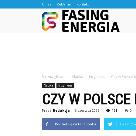
O nas
Reklama
Kontakt
Fasingen
Strona główna
Nauka
Inżynieria
Czy w Polsce b
Nauka
Inżynieria
CZY W POLSCE 
Przez
Redakcja
-
6 czerwca 2025
161
0
Podziel się na Facebooku
Tweet (Ćw