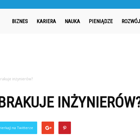
ergia.pl
BIZNES
KARIERA
NAUKA
PIENIĄDZE
ROZWÓJ
rakuje inżynierów?
BRAKUJE INŻYNIERÓW
ierkaj) na Twitterze