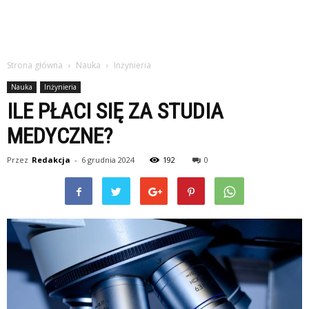
Strona główna
Nauka
Inżynieria
Nauka
Inżynieria
ILE PŁACI SIĘ ZA STUDIA
MEDYCZNE?
Przez
Redakcja
-
6 grudnia 2024
192
0