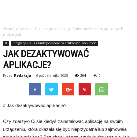
Strona główna
IT
Integracja usług i funkcjonalności w aplikacjach
mobilnych
IT
Integracja usług i funkcjonalności w aplikacjach mobilnych
JAK DEZAKTYWOWAĆ
APLIKACJE?
Przez
Redakcja
-
6 października 2025
204
0
# Jak dezaktywować aplikacje?
Czy zdarzyło Ci się kiedyś zainstalować aplikację na swoim
urządzeniu, która okazała się być nieprzydatna lub zajmowała