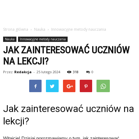
Strona główna
Nauka
Innowacyjne metody nauczania
Nauka
Innowacyjne metody nauczania
JAK ZAINTERESOWAĆ UCZNIÓW
NA LEKCJI?
Przez
Redakcja
-
25 lutego 2024
318
0
Jak zainteresować uczniów na
lekcji?
Witajcie! Dzisiaj porozmawiamy o tym, jak zainteresować