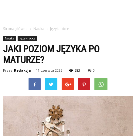
Strona główna
Nauka
Języki obce
Nauka
Języki obce
JAKI POZIOM JĘZYKA PO
MATURZE?
Przez
Redakcja
-
11 czerwca 2025
283
0