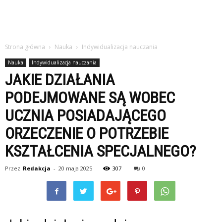
Strona główna
Nauka
Indywidualizacja nauczania
Nauka
Indywidualizacja nauczania
JAKIE DZIAŁANIA
PODEJMOWANE SĄ WOBEC
UCZNIA POSIADAJĄCEGO
ORZECZENIE O POTRZEBIE
KSZTAŁCENIA SPECJALNEGO?
Przez
Redakcja
-
20 maja 2025
307
0