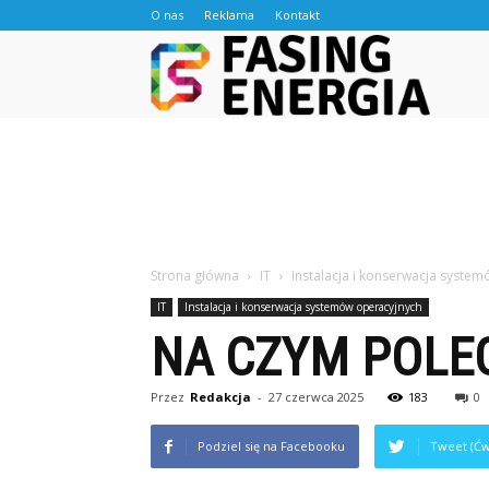
O nas
Reklama
Kontakt
Fasingen
Strona główna
IT
Instalacja i konserwacja syste
IT
Instalacja i konserwacja systemów operacyjnych
NA CZYM POLE
Przez
Redakcja
-
27 czerwca 2025
183
0
Podziel się na Facebooku
Tweet (Ćw