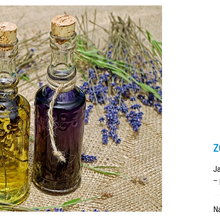
Z
Ja
– 
N