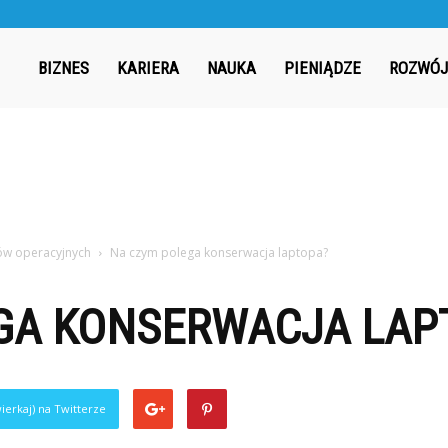
ergia.pl
BIZNES
KARIERA
NAUKA
PIENIĄDZE
ROZWÓJ
mów operacyjnych
Na czym polega konserwacja laptopa?
GA KONSERWACJA LAP
ierkaj) na Twitterze