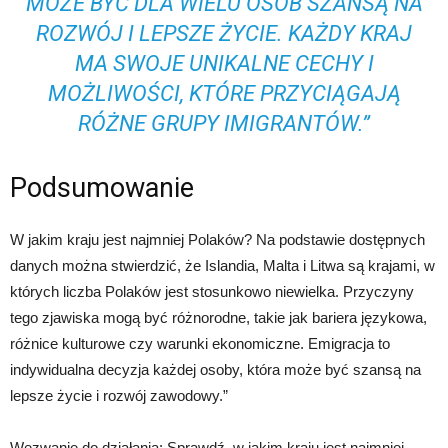
MOŻE BYĆ DLA WIELU OSÓB SZANSĄ NA
ROZWÓJ I LEPSZE ŻYCIE. KAŻDY KRAJ
MA SWOJE UNIKALNE CECHY I
MOŻLIWOŚCI, KTÓRE PRZYCIĄGAJĄ
RÓŻNE GRUPY IMIGRANTÓW.”
Podsumowanie
W jakim kraju jest najmniej Polaków? Na podstawie dostępnych
danych można stwierdzić, że Islandia, Malta i Litwa są krajami, w
których liczba Polaków jest stosunkowo niewielka. Przyczyny
tego zjawiska mogą być różnorodne, takie jak bariera językowa,
różnice kulturowe czy warunki ekonomiczne. Emigracja to
indywidualna decyzja każdej osoby, która może być szansą na
lepsze życie i rozwój zawodowy.”
Wezwanie do działania: Sprawdź, w jakim kraju jest najmniej