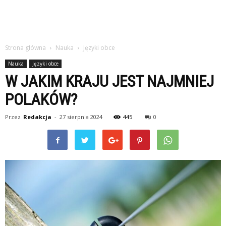
Strona główna
Nauka
Języki obce
Nauka
Języki obce
W JAKIM KRAJU JEST NAJMNIEJ
POLAKÓW?
Przez
Redakcja
-
27 sierpnia 2024
445
0