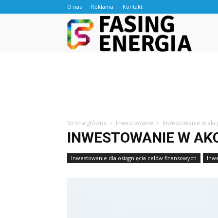
O nas
Reklama
Kontakt
Fasingen
Strona główna
Inwestowanie
Inwestowanie w akcj
INWESTOWANIE W AKC
Inwestowanie dla osiągnięcia celów finansowych
Inwe