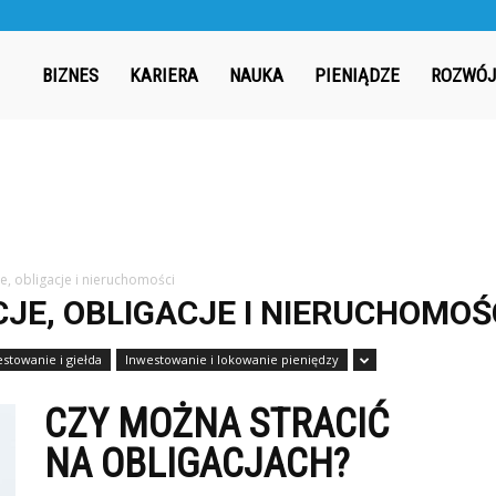
ergia.pl
BIZNES
KARIERA
NAUKA
PIENIĄDZE
ROZWÓJ
e, obligacje i nieruchomości
JE, OBLIGACJE I NIERUCHOMOŚ
stowanie i giełda
Inwestowanie i lokowanie pieniędzy
CZY MOŻNA STRACIĆ
NA OBLIGACJACH?