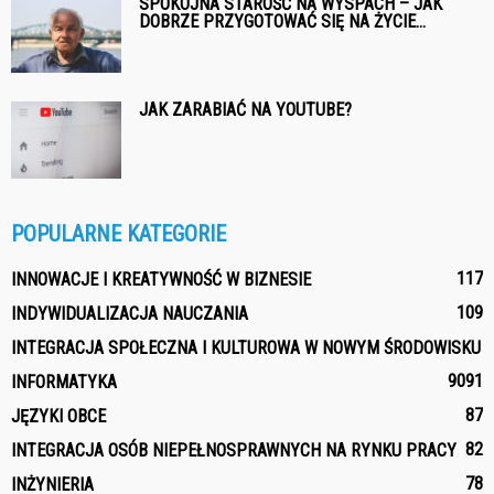
SPOKOJNA STAROŚĆ NA WYSPACH – JAK
DOBRZE PRZYGOTOWAĆ SIĘ NA ŻYCIE...
JAK ZARABIAĆ NA YOUTUBE?
POPULARNE KATEGORIE
117
INNOWACJE I KREATYWNOŚĆ W BIZNESIE
109
INDYWIDUALIZACJA NAUCZANIA
INTEGRACJA SPOŁECZNA I KULTUROWA W NOWYM ŚRODOWISKU
90
91
INFORMATYKA
87
JĘZYKI OBCE
82
INTEGRACJA OSÓB NIEPEŁNOSPRAWNYCH NA RYNKU PRACY
78
INŻYNIERIA