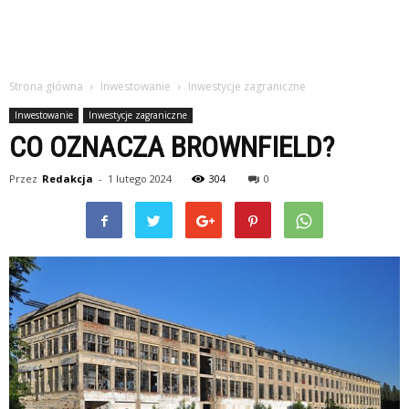
Strona główna
Inwestowanie
Inwestycje zagraniczne
Inwestowanie
Inwestycje zagraniczne
CO OZNACZA BROWNFIELD?
Przez
Redakcja
-
1 lutego 2024
304
0