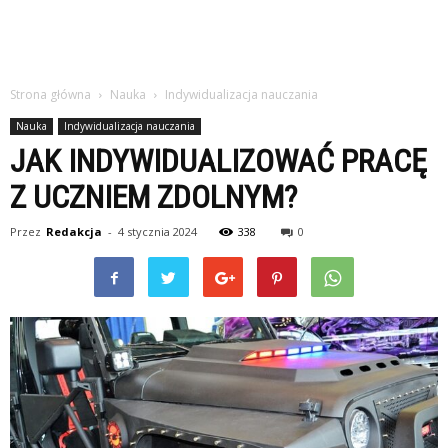
Strona główna
Nauka
Indywidualizacja nauczania
Nauka
Indywidualizacja nauczania
JAK INDYWIDUALIZOWAĆ PRACĘ
Z UCZNIEM ZDOLNYM?
Przez
Redakcja
-
4 stycznia 2024
338
0