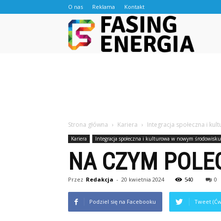
O nas
Reklama
Kontakt
Fasingen
Strona główna
Kariera
Integracja społeczna i k
Kariera
Integracja społeczna i kulturowa w nowym środowisku
NA CZYM POLE
Przez
Redakcja
-
20 kwietnia 2024
540
0
Podziel się na Facebooku
Tweet (Ćw