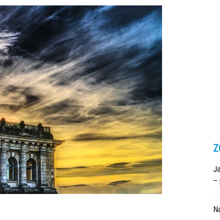
Z
Ja
– 
N