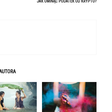
JAK OMINĄĆ PODATEK OD KRYPTO?
 AUTORA