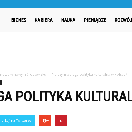
ergia.pl
BIZNES
KARIERA
NAUKA
PIENIĄDZE
ROZWÓJ
ulturowa w nowym środowisku
Na czym polega polityka kulturalna w Polsce?
GA POLITYKA KULTURA
ierkaj) na Twitterze