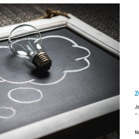
Z
Ja
– 
N