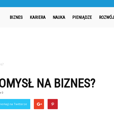
ergia.pl
BIZNES
KARIERA
NAUKA
PIENIĄDZE
ROZWÓJ
es?
OMYSŁ NA BIZNES?
0
ierkaj) na Twitterze