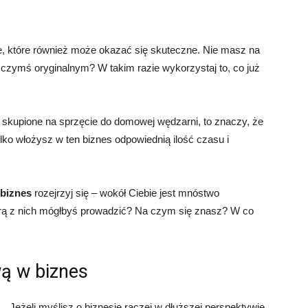
e, które również może okazać się skuteczne. Nie masz na
czymś oryginalnym? W takim razie wykorzystaj to, co już
e skupione na sprzęcie do domowej wędzarni, to znaczy, że
tylko włożysz w ten biznes odpowiednią ilość czasu i
 biznes
rozejrzyj się – wokół Ciebie jest mnóstwo
tórą z nich mógłbyś prowadzić? Na czym się znasz? W co
ą w biznes
Jeżeli myślisz o biznesie raczej w dłuższej perspektywie