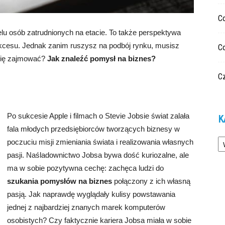
C
lu osób zatrudnionych na etacie. To także perspektywa
kcesu. Jednak zanim ruszysz na podbój rynku, musisz
C
 się zajmować?
Jak znaleźć pomysł na biznes?
Cz
Po sukcesie Apple i filmach o Stevie Jobsie świat zalała
K
fala młodych przedsiębiorców tworzących biznesy w
Ka
poczuciu misji zmieniania świata i realizowania własnych
pasji. Naśladownictwo Jobsa bywa dość kuriozalne, ale
ma w sobie pozytywna cechę: zachęca ludzi do
szukania pomysłów na biznes
połączony z ich własną
pasją. Jak naprawdę wyglądały kulisy powstawania
jednej z najbardziej znanych marek komputerów
osobistych? Czy faktycznie kariera Jobsa miała w sobie