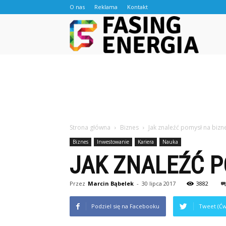
O nas
Reklama
Kontakt
Fasingen
Strona główna
Biznes
Jak znaleźć pomysł na bizn
Biznes
Inwestowanie
Kariera
Nauka
JAK ZNALEŹĆ P
Przez
Marcin Bąbelek
-
30 lipca 2017
3882
Podziel się na Facebooku
Tweet (Ćw